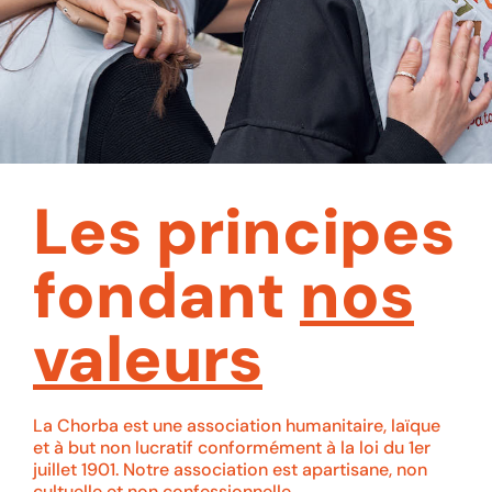
Les principes
fondant
nos
valeurs
La Chorba est une association humanitaire, laïque
et à but non lucratif conformément à la loi du 1er
juillet 1901. Notre association est apartisane, non
cultuelle et non confessionnelle.