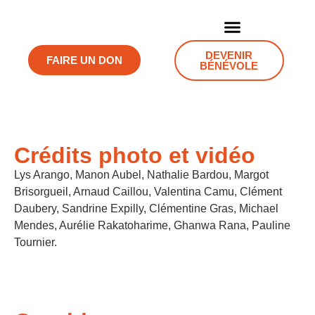
NOUS CONNAITRE
NOS ACTIONS
AGIR AVEC NOUS
DEVENIR
FAIRE UN DON
BÉNÉVOLE
Crédits photo et vidéo
Lys Arango, Manon Aubel, Nathalie Bardou, Margot
Brisorgueil, Arnaud Caillou, Valentina Camu, Clément
Daubery, Sandrine Expilly, Clémentine Gras, Michael
Mendes, Aurélie Rakatoharime, Ghanwa Rana, Pauline
Tournier.