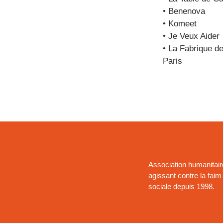
• Benenova
• Komeet
• Je Veux Aider
• La Fabrique de 
Paris
Association humanitair
agissant contre la faim 
sociale depuis 1998.