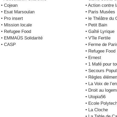
• Cojean
• Action contre 
• Esat Marsoulan
• Paris Musées
• Pro insert
• le Théâtre du 
• Mission locale
• Petit Bain
• Refugee Food
• Gaîté Lyrique
• EMMAÜS Solidarité
• V’île Fertile
• CASP
• Ferme de Pari
• Refugee Food
• Ernest
• 1 Mafé pour t
• Secours Popul
• Règles élémen
• La Voix de l’en
• Droit au logem
• Utopia56
• Ecole Polytec
• La Cloche
• La Table de C