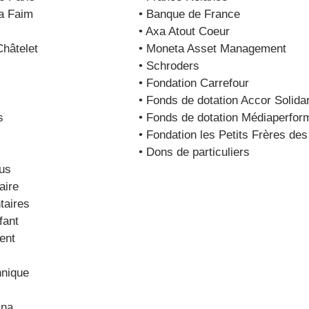
la Faim
• Banque de France
• Axa Atout Coeur
Châtelet
• Moneta Asset Management
• Schroders
• Fondation Carrefour
• Fonds de dotation Accor Solidar
s
• Fonds de dotation Médiaperfo
• Fondation les Petits Frères de
• Dons de particuliers
ous
aire
taires
fant
ent
hnique
ana