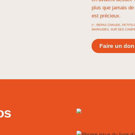
plus que jamais de 
est précieux.
(* : REPAS CHAUDS, PETIT
MARAUDES, SUR DES CAMP
Faire un don
os