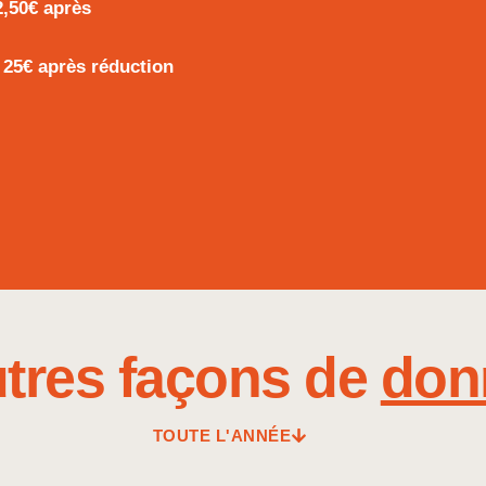
2,50€ après
à
25€ après réduction
utres façons de
don
TOUTE L'ANNÉE